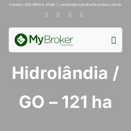
Ir
Contato: (62) 99404-4088
|
contato@mybrokerfazendas.com.br
para
Instagram
YouTube
Facebook
Tiktok
o
conteúdo
Hidrolândia /
GO – 121 ha