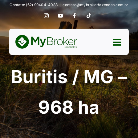
Ir
Contato: (62) 99404-4088
|
contato@mybrokerfazendas.com.br
para
Instagram
YouTube
Facebook
Tiktok
o
conteúdo
Buritis / MG –
968 ha