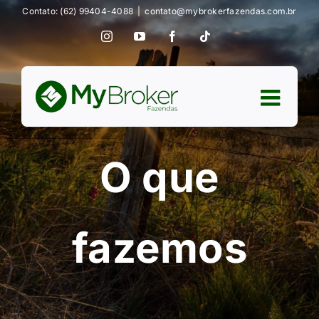
Ir
Contato: (62) 99404-4088
|
contato@mybrokerfazendas.com.br
para
Instagram
YouTube
Facebook
Tiktok
o
conteúdo
O que
fazemos